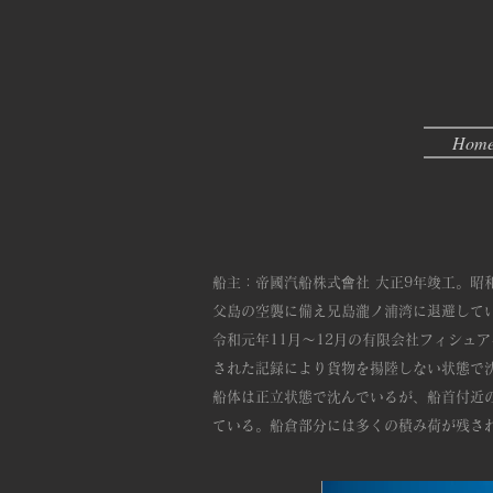
Hom
船主：帝國汽船株式會社 大正9年竣工。昭和
父島の空襲に備え兄島瀧ノ浦湾に退避してい
令和元年11月～12月の有限会社フィシュ
された記録により貨物を揚陸しない状態で
船体は正立状態で沈んでいるが、船首付近
ている。船倉部分には多くの積み荷が残さ