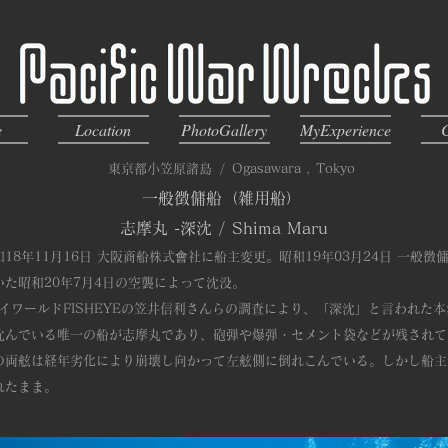
e
Location
PhotoGallery
MyExperience
東京都小笠原諸島
/
Ogasawara , Tokyo
一般徴傭船（雑用船）
志摩丸 -深沈
/
Shima Maru
18年11月16日 大阪商船株式會社に船主変更。昭和19年03月24日 一般
た昭和20年7月4日の空襲によって沈没。
アイワールドFISHEYEの笠井信利さんらの調査により、「深沈」と言われた
沈んでいる唯一の船が志摩丸であり、砲弾や爆弾・セメント袋などが残されて
の両舷は経年劣化により崩壊し向かって左舷側に倒れこんでいる。しかし船主
れたまま。