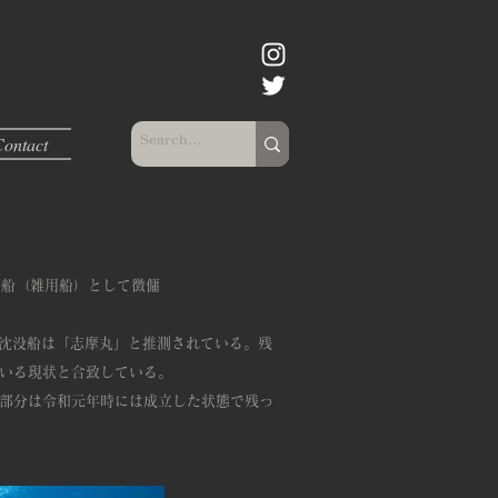
Contact
徴傭船（雑用船）として徴傭
本沈没船は「志摩丸」と推測されている。残
いる現状と合致している。
部分は令和元年時には成立した状態で残っ