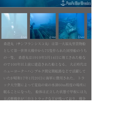
桑港丸（サンフランシスコ丸）は第一大福丸型貨物船
として第一世界大戦中から75隻作られた同型船のうち
の一隻。 桑港丸は1919年3月14日に竣工された船な
ので100年以上前に建造された船となる。 大正時代は
ニューヨーク～ハンブルク間定期航路などで活躍して
いたが昭和17年1月20日に海軍に徴用された。 トラ
ック大空襲によって夏島の東の水深60m程度の場所に
眠ることになった。 船体は正立した状態で甲板には九
五式軽戦車が三台とトラックなどが残っており、戦争
にはタンクローリーや機雷なども積まれている。 甲板
上の九五式軽戦車の水深で50m程度あり、リクリエー
ショナルダイビングでのアプローチは厳しい船とな
る。