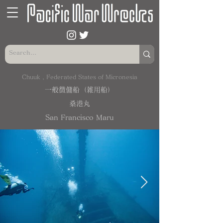
Chuuk , Federated States of Micronesia
一般徴傭船（雑用船）
桑港丸
San Francisco Maru