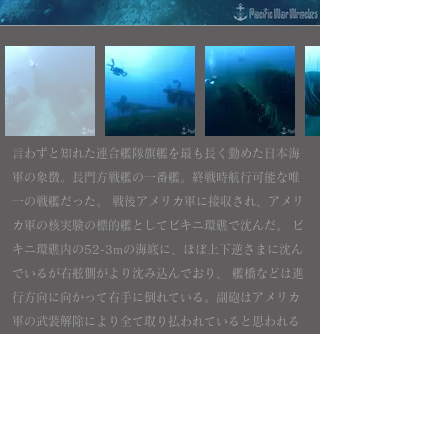
言わずと知れた連合艦隊旗艦を最も長く勤めた日本海
軍の象徴。長門方戦艦の一番艦。終戦時航行可能な唯
一の戦艦だった。 戦後アメリカ軍に接収され、アメリ
カ軍の核実験の標的艦としてビキニ環礁で沈んだ。 ビ
キニ環礁内の52-3mの海底に、ほぼ上下逆さまに沈ん
でいるが右舷側がより沈み込んでおり、 艦橋などは進
行方向に向かって右手に倒れている。副砲はアメリカ
軍の武装解除により全て取り払われていると思われる
が 4基ある主砲はすべて今なお艦体についた状態で残
存している。 水面に一番近い上下逆さまになった船底
でも30m弱あるので実質テクニカルダイビングでのア
プローチしか無いと考えられる。