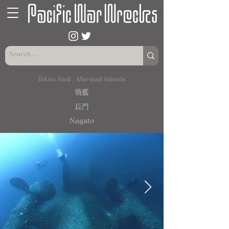
Bikini Atoll , Marshall Islands
戦艦
長門
Nagato