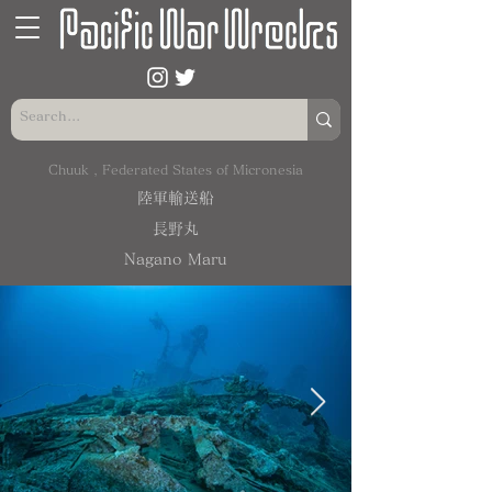
Chuuk , Federated States of Micronesia
陸軍輸送船
長野丸
Nagano Maru