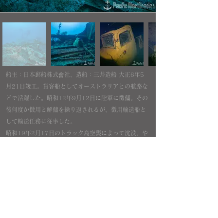
船主：日本郵船株式會社、造船：三井造船 大正6年5
月21日竣工。貨客船としてオーストラリアとの航路な
どで活躍した。昭和12年9月12日に陸軍に徴傭。その
後何度か徴用と解傭を繰り返されるが、徴用輸送船と
して輸送任務に従事した。
昭和19年2月17日のトラック島空襲によって沈没。や
や左舷を下にした状態で正立した状態で沈んでいる。
船倉には日産のトラックやブルドーザーなどが残され
ている。
Pacific War Wrecks
内容、テキスト、画像等の無断転載・無断使用を固く禁じます
All rights reserved.