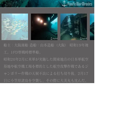
船主：大阪商船 造船：山本造船（大阪） 昭和19年竣
工。1FD型戦時標準船。
昭和20年2月に米軍が実施した関東地方の日本軍航空
基地や航空機工場を標的とした航空攻撃作戦であるジ
ャンボリー作戦の天候不良による打ち切り後、2月17
日に小笠原諸島を空襲し、その際に大美丸も沈んだ。
二見湾の左舷を下に横転して沈んでいる。船首から船
尾まで特に破断なく残っている。横倒しになった船倉
には特に残留物等は無い。
Pacific War Wrecks
内容、テキスト、画像等の無断転載・無断使用を固く禁じます
All rights reserved.