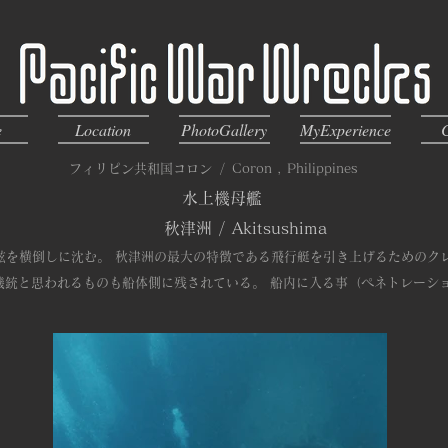
e
Location
PhotoGallery
MyExperience
フィリピン共和国コロン
/
Coron , Philippines
水上機母艦
秋津洲
/
Akitsushima
舷を横倒しに沈む。 秋津洲の最大の特徴である飛行艇を引き上げるためのク
機銃と思われるものも船体側に残されている。 船内に入る事（ペネトレーシ