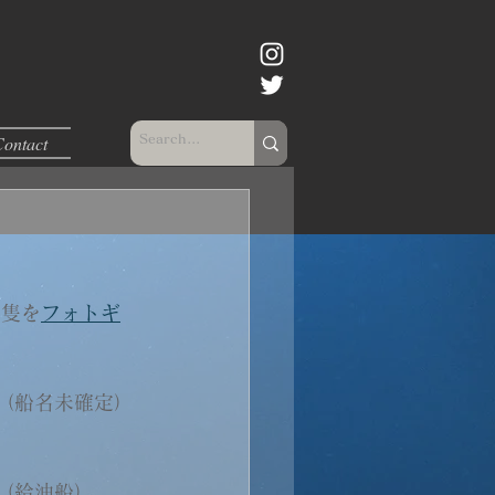
Contact
4隻を
フォトギ
 （船名未確定）
船（給油船）