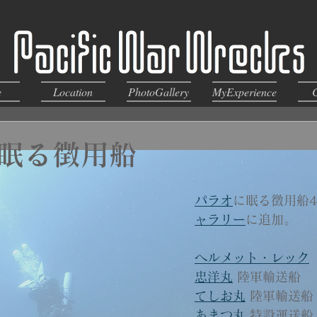
e
Location
PhotoGallery
MyExperience
眠る徴用船
パラオ
に眠る徴用船
ャラリー
に追加。
ヘルメット・レック
忠洋丸
 陸軍輸送船
てしお丸
 陸軍輸送船
あまつ丸
 特設運送